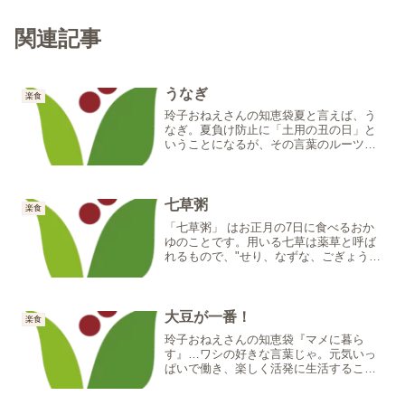
関連記事
うなぎ
楽食
玲子おねえさんの知恵袋夏と言えば、う
なぎ。夏負け防止に「土用の丑の日」と
いうことになるが、その言葉のルーツは
万葉集まで遡ることになる。土用という
言葉は夏だけの様な錯覚になるが、春夏
秋冬それぞれあるのじゃ。共通している
のは旧暦なので意外に思う...
七草粥
楽食
「七草粥」 はお正月の7日に食べるおか
ゆのことです。用いる七草は薬草と呼ば
れるもので、"せり、なずな、ごぎょう、
はこべら、ほとけのざ、すずな、すずし
ろ"になります。セリ昔から貧血予防の薬
草として用いられてきました。鉄分を多
く含み、カルシウム...
大豆が一番！
楽食
玲子おねえさんの知恵袋『マメに暮ら
す』…ワシの好きな言葉じゃ。元気いっ
ぱいで働き、楽しく活発に生活すること
じゃ。大豆はいろいろな事に利用されて
きた。大豆は日本人の元気の源の"1つ"じ