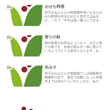
ゃな。大豆食品には、醤油、たまり、納
豆、もろみ、みそ、もろ...
おせち料理
楽食
玲子おねえさんの知恵袋年末になるとお
せち料理を作るのがひと苦労ではある
が、一方で『今年は思い通りにできるか
な』と考えるのも楽しみじゃ。出来がど
うであれ食べるのは家族じゃが…。最近
は『おせちに意味があるの？』というこ
ともよく聞くので、今回はお...
実りの秋
楽食
秋の味覚が出回るようになり、まさに実
りの秋です。自然の恵みを一身に受けて
いるようでとても幸せになります。おな
かいっぱい食べて狸のように腹鼓を打て
たら、さぞ満足でしょうね。しかし、昔
のようにたくさん食べて元気モリモリと
いう時代は終わりました。...
生みそ
楽食
玲子おねえさんの知恵袋ワシは福島県の
楢葉町の出で、震災で話題になった発電
所までは5kmぐらいのとこかな。あの
頃、親戚は千葉や茨城や遠くは関西とバ
ラバラな生活をしていたなぁ。あの頃を
思い出すと、質素じゃが元気のつく食事
が一番だと改めて思う。今...