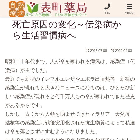
TEL
MENU
死亡原因の変化～伝染病か
ら生活習慣病へ
2015.07.08
2022.04.03
昭和二十年代まで、人が命を奪われる病気は、感染症（伝
染病）が主でした。
最近でも新型のインフルエンザやエボラ出血熱等、新種の
感染症が現れると大きなニュースになるのは、ひとたび新
しい感染症が現れると何千万人もの命が奪われてきた歴史
があるからです。
しかし、古くから人類を悩ませてきたマラリア、天然痘、
結核等の感染症も戦後実用化された抗生物質によって私達
は命を落とさずにすむようになりました。