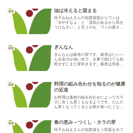
油は冷えると固まる
楽食
玲子おねえさんの知恵袋昔からワシは
「冷やすなよ」と「湿気があるから気を
つけなさい」と言うのを、ワシの婆さん
からさんざん言われてきた。子供心に不
思議な気もしていたが、この年になると
身をもって言い伝えの大切さに気がつく
ものじゃのう。「冷やすなよ...
ぎんなん
楽食
ぎんなんは銀杏の実です。銀杏はたいへ
ん生命力が強い木で、火事で焼けても枯
死せずにまた芽吹きます。銀杏は別名
『公孫樹』と書きます。これは祖父が植
えた木が孫の代になってようやく実をつ
けるからといわれています。実際に年を
経るほど実が多くなるので『...
料理の組み合わせを知るのが健康
楽食
の近道
お料理は素材の組み合わせによってカラ
ダに良くも悪くもなるようです。だんだ
ん寒くなってくるとお餅が食べたくなり
ます。お餅を食べると暖かくなるような
気がするのはお餅になるもち米の苗が関
係しています。もち米は温める作用が大
春の恵み～つくし・タラの芽
楽食
変強いため、用水路から田...
玲子おねえさんの知恵袋もう双葉を出て