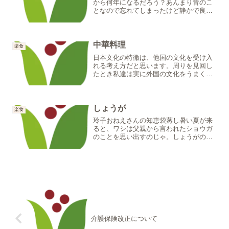
から何年になるだろう？あんまり昔のこ
となので忘れてしまったけど静かで良い
街じゃったなあ。セミを捕まえるのに蜘
蛛の巣を使うと良く取れたのを覚えてい
るぞ。寒い時期が過ぎて暖かくなってく
ると、佐倉でも地面をよく...
中華料理
楽食
日本文化の特徴は、他国の文化を受け入
れる考え方だと思います。周りを見回し
たとき私達は実に外国の文化をうまく取
り入れている事に気がつきます。「食」
についても上手にアレンジしながら食べ
ていますが、飲み物の摂り方だけは例外
のようです。例えば中国料...
しょうが
楽食
玲子おねえさんの知恵袋蒸し暑い夏が来
ると、ワシは父親から言われたショウガ
のことを思い出すのじゃ。しょうがの辛
みは、爽快と言う人もいるが、ワシには
なかなか厳しいものじゃ。だが、なんで
もこの辛さにはかなり強い殺菌作用があ
るそうじゃ。お寿司屋さん...
介護保険改正について