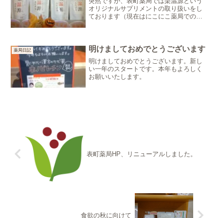
突然ですが、表町薬局では楽温源という
オリジナルサプリメントの取り扱いをし
ております（現在はにこにこ薬局での取
り扱いのみとしております）。楽温源は
広島産の牡蠣のエキスがそのまま入った
サプリメントです。 牡蠣には亜鉛という
成分がたっぷり入ってい...
明けましておめでとうございます
薬局日記
明けましておめでとうございます。新し
い一年のスタートです。本年もよろしく
お願いいたします。
表町薬局HP、リニューアルしました。
食欲の秋に向けて