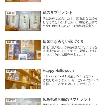
も多いのではないでしょうか。本日は午
後から雨の予報…三寒四温と言います
が、昨日までの暖かさからうってかわっ
て空気が冷たいように感じら...
緑のサプリメント
薬局日記
楽温源をご案内したら、楽養源もご紹介
しなくてはいけませんね。以前の記事で
も少し触れましたが、楽養源は栄養が偏
りがちな現代人の食生活にぴったりのサ
プリメントです。野菜を摂るように心が
けていても、毎日きちんと摂るのは難し
いことってありますよね。...
病気にならない体づくり
薬局日記
普段は風邪ひとつ滅多にひかないような
健康体のわたくしですが、最近では漢方
について触れる機会が多くなり、少しだ
け健康に対する意識が出てきました。先
日勉強会に伺った救心製薬さんをはじ
め、表町薬局では天然由来の生薬を使っ
た医薬品を多数取り扱ってい...
Happy Halloween
薬局日記
「Trick or Treat！お菓子をくれなきゃ
悪戯しちゃうぞぉ♪」今日はハロウィンで
すね。ここ数年で急にメジャーになった
気がしますが、結局どんな行事なの？と
思って調べてみると、結構ややこしくて
何が何だか…簡単に言うと古代ケルトの
年越し...
広島県産牡蠣のサプリメント
薬局日記