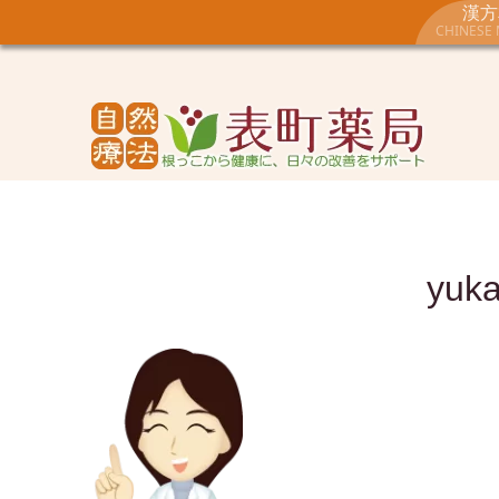
漢方
CHINESE 
yuk