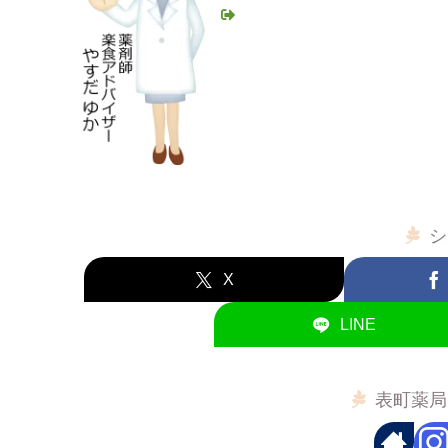
シ
X
LINE
表町薬局