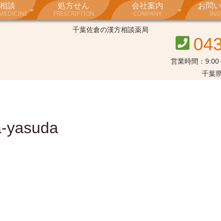
相談
処方せん
会社案内
お問
MEDICINE
PRESCRIPTION
COMPANY
INQ
千葉佐倉の漢方相談薬局
04
営業時間：9:00～
千葉県
a-yasuda