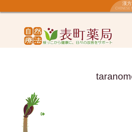
漢方
CHINESE 
taranom