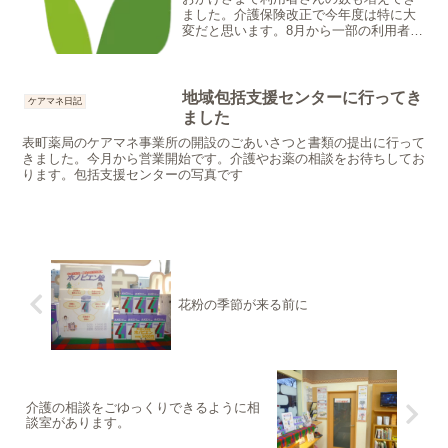
ました。介護保険改正で今年度は特に大
変だと思います。8月から一部の利用者さ
んは介護保険の一割負担から二割負担に
なります。7月中に佐倉市から負担額のお
知らせが届く予定ですので、ご確認くだ
さい。
地域包括支援センターに行ってき
ケアマネ日記
ました
表町薬局のケアマネ事業所の開設のごあいさつと書類の提出に行って
きました。今月から営業開始です。介護やお薬の相談をお待ちしてお
ります。包括支援センターの写真です
花粉の季節が来る前に
介護の相談をごゆっくりできるように相
談室があります。