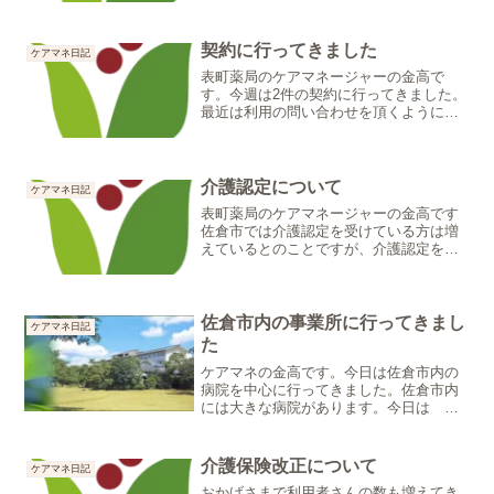
り、置き型の手すりの利用を検討しま
す。福祉用具は車いすや歩行器以外にも
借りることができる物があるの...
契約に行ってきました
ケアマネ日記
表町薬局のケアマネージャーの金高で
す。今週は2件の契約に行ってきました。
最近は利用の問い合わせを頂くようにな
りました。お薬の問い合わせもお待ちし
ております。皆様のお役に立てるように
頑張っていきます
介護認定について
ケアマネ日記
表町薬局のケアマネージャーの金高です
佐倉市では介護認定を受けている方は増
えているとのことですが、介護認定を受
けて介護サービスを利用されている方は
どのくらいの方がいらっしゃるのでしょ
うか？認定を受けたけど、サービスを使
っていない方もいらっしゃ...
佐倉市内の事業所に行ってきまし
ケアマネ日記
た
ケアマネの金高です。今日は佐倉市内の
病院を中心に行ってきました。佐倉市内
には大きな病院があります。今日は 佐
倉厚生園病院と聖隷佐倉市民病院のソー
シャルワーカーさんとお会いすることが
できました。突然の訪問にも対応してい
介護保険改正について
ケアマネ日記
ただきました。ありがとう...
おかげさまで利用者さんの数も増えてき