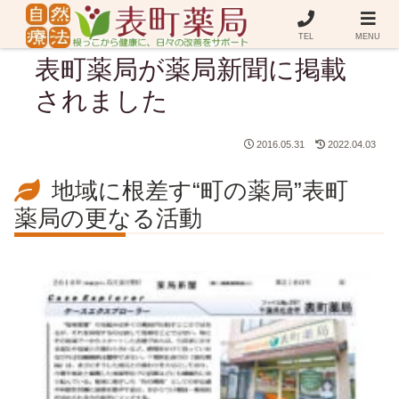
TEL
MENU
表町薬局が薬局新聞に掲載
されました
2016.05.31
2022.04.03
地域に根差す“町の薬局”表町
薬局の更なる活動