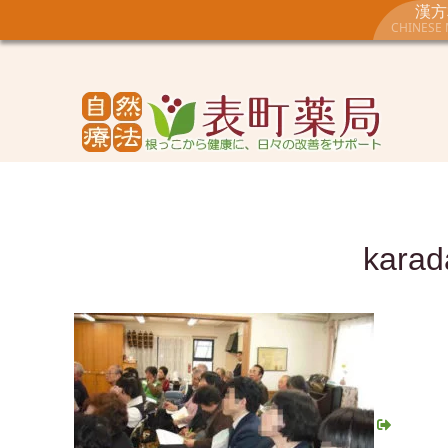
漢方
CHINESE 
karad