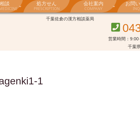
相談
処方せん
会社案内
お問
MEDICINE
PRESCRIPTION
COMPANY
INQ
千葉佐倉の漢方相談薬局
04
営業時間：9:00～
千葉県
agenki1-1