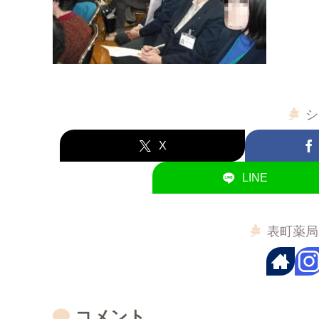
シ
X
LINE
表町薬局
コメント